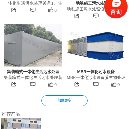
一体化生活污水处理设备1、生
地铁施工污水处理设备
地铁施工污水处理设备一、污水
活污水一体化设备工艺流程的确
0
水质 地铁施工盾构机掘进中产
0
定 人类生活过程中产生的污
生的废水中主要含有大量泥浆、
水，是水体的主要污染源之...
细砂、泡沫剂等。通...
集装箱式一体化生活污水处理
MBR一体化污水设备
集装箱式一体化生活污水处理装
MBR一体化污水设备膜生物处理
装...
置一、设备相关简介 本实用新
0
技术应用于废水再生利用方面，
0
型公开一种集装箱式填料曝气污
具有以下几个特点： （1）能高
水处理一体化设备，包括...
效地进行固液分离，将...
推荐产品