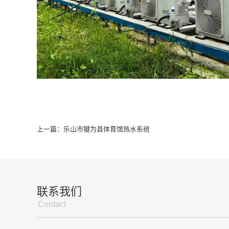
上一篇：
乐山市犍为县体育馆热水系统
联系我们
Contact