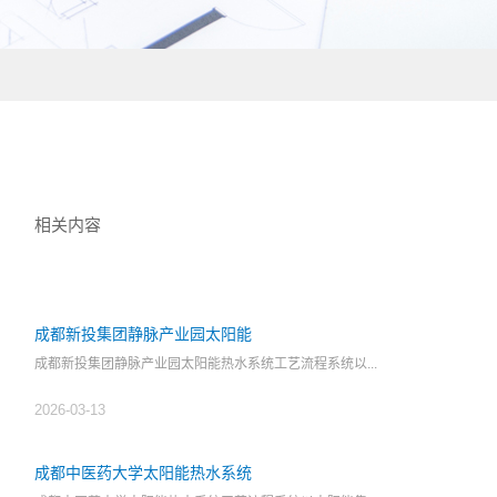
相关内容
成都新投集团静脉产业园太阳能
成都新投集团静脉产业园太阳能热水系统工艺流程系统以...
2026-03-13
成都中医药大学太阳能热水系统