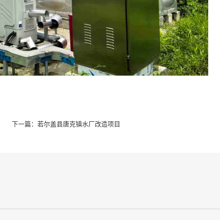
下一篇：
若尔盖县唐克镇水厂改造项目