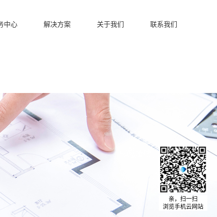
务中心
解决方案
关于我们
联系我们
亲，扫一扫
浏览手机云网站